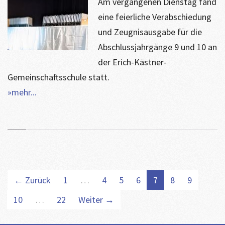
Am vergangenen Dienstag fand
eine feierliche Verabschiedung
und Zeugnisausgabe für die
Abschlussjahrgänge 9 und 10 an
der Erich-Kästner-
Gemeinschaftsschule statt.
»mehr...
← Zurück
1
…
4
5
6
7
8
9
10
…
22
Weiter →