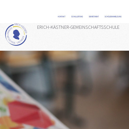
KONTAKT
/
SCHULLEITUNG
/
SEKRETARIAT
/
SCHÜLERANMELDUNG
/
ERICH-KÄSTNER-GEMEINSCHAFTSSCHULE