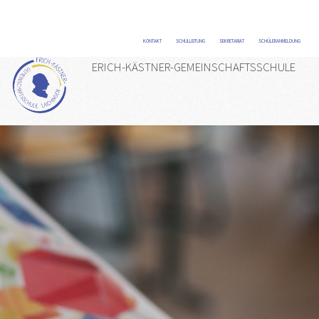
KONTAKT
/
SCHULLEITUNG
/
SEKRETARIAT
/
SCHÜLERANMELDUNG
/
ERICH-KÄSTNER-GEMEINSCHAFTSSCHULE