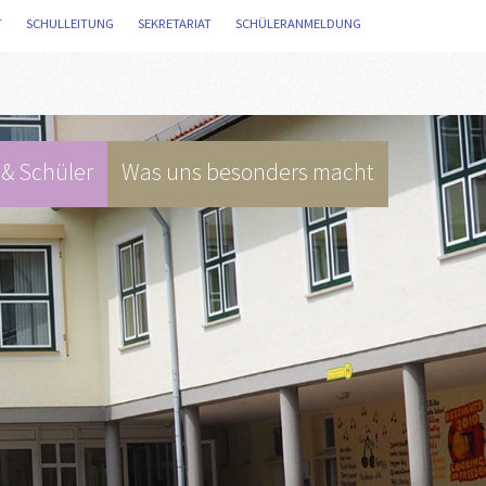
T
/
SCHULLEITUNG
/
SEKRETARIAT
/
SCHÜLERANMELDUNG
/
 & Schüler
Was uns besonders macht