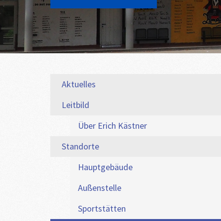
Aktuelles
Leitbild
Über Erich Kästner
Standorte
Hauptgebäude
Außenstelle
Sportstätten