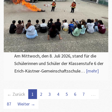
Am Mittwoch, den 8. Juli 2026, stand für die
Schülerinnen und Schüler der Klassenstufe 6 der
Erich-Kästner-Gemeinschaftsschule…
[mehr]
← Zurück
1
2
3
4
5
6
7
…
87
Weiter →