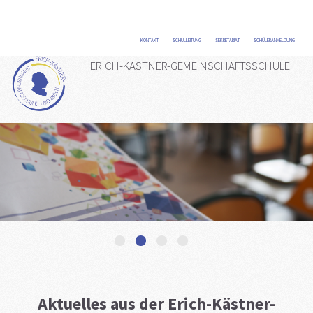
KONTAKT
/
SCHULLEITUNG
/
SEKRETARIAT
/
SCHÜLERANMELDUNG
/
ERICH-KÄSTNER-GEMEINSCHAFTSSCHULE
1
2
3
4
Aktuelles aus der Erich-Kästner-