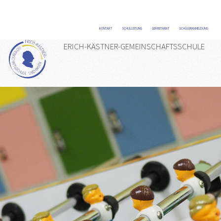
KONTAKT
/
SCHULLEITUNG
/
SEKRETARIAT
/
SCHÜLERANMELDUNG
/
ERICH-KÄSTNER-GEMEINSCHAFTSSCHULE