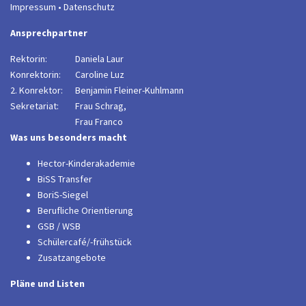
Impressum
•
Datenschutz
Ansprechpartner
Rektorin:
Daniela Laur
Konrektorin:
Caroline Luz
2. Konrektor:
B
enjamin Fleiner-Kuhlmann
Sekretariat:
Frau Schrag,
Frau Franco
Was uns besonders macht
Hector-Kinderakademie
BiSS Transfer
BoriS-Siegel
Berufliche Orientierung
GSB / WSB
Schülercafé/-frühstück
Zusatzangebote
Pläne und Listen