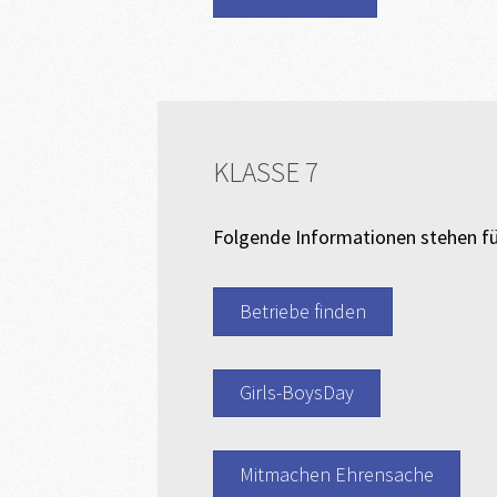
KLASSE 7
Folgende Informationen stehen für 
Betriebe finden
Girls-BoysDay
Mitmachen Ehrensache