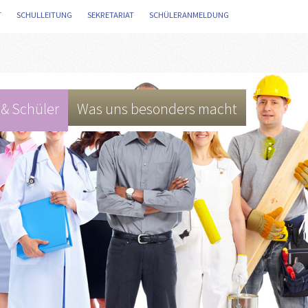
T
/
SCHULLEITUNG
/
SEKRETARIAT
/
SCHÜLERANMELDUNG
/
 & Schüler
Was uns besonders macht