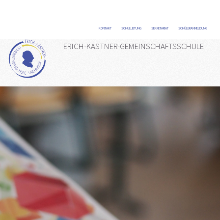
KONTAKT
/
SCHULLEITUNG
/
SEKRETARIAT
/
SCHÜLERANMELDUNG
/
ERICH-KÄSTNER-GEMEINSCHAFTSSCHULE