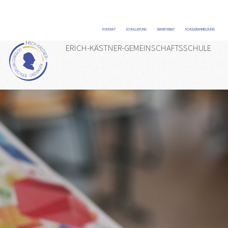
KONTAKT
/
SCHULLEITUNG
/
SEKRETARIAT
/
SCHÜLERANMELDUNG
/
ERICH-KÄSTNER-GEMEINSCHAFTSSCHULE