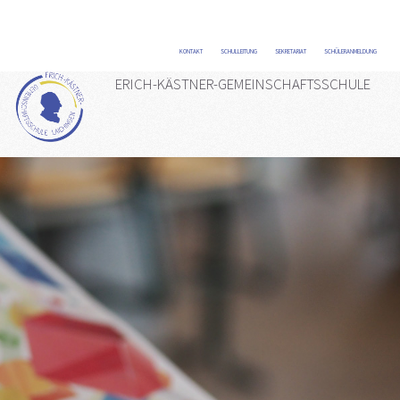
KONTAKT
/
SCHULLEITUNG
/
SEKRETARIAT
/
SCHÜLERANMELDUNG
/
ERICH-KÄSTNER-GEMEINSCHAFTSSCHULE