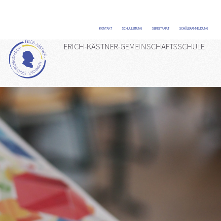
KONTAKT
/
SCHULLEITUNG
/
SEKRETARIAT
/
SCHÜLERANMELDUNG
/
ERICH-KÄSTNER-GEMEINSCHAFTSSCHULE