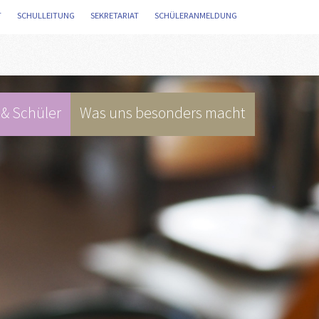
T
/
SCHULLEITUNG
/
SEKRETARIAT
/
SCHÜLERANMELDUNG
/
 & Schüler
Was uns besonders macht