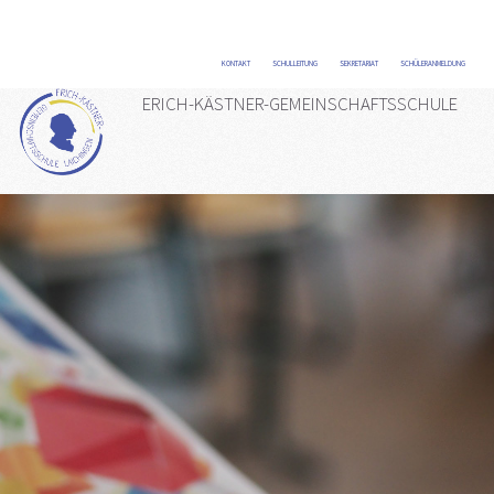
KONTAKT
/
SCHULLEITUNG
/
SEKRETARIAT
/
SCHÜLERANMELDUNG
/
ERICH-KÄSTNER-GEMEINSCHAFTSSCHULE