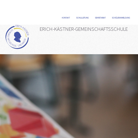
KONTAKT
/
SCHULLEITUNG
/
SEKRETARIAT
/
SCHÜLERANMELDUNG
/
ERICH-KÄSTNER-GEMEINSCHAFTSSCHULE