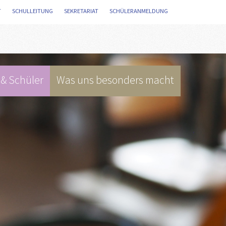
T
/
SCHULLEITUNG
/
SEKRETARIAT
/
SCHÜLERANMELDUNG
/
 & Schüler
Was uns besonders macht