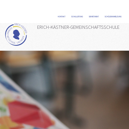
KONTAKT
/
SCHULLEITUNG
/
SEKRETARIAT
/
SCHÜLERANMELDUNG
/
ERICH-KÄSTNER-GEMEINSCHAFTSSCHULE