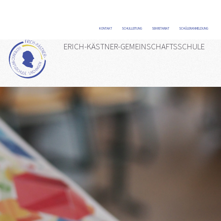
KONTAKT
/
SCHULLEITUNG
/
SEKRETARIAT
/
SCHÜLERANMELDUNG
/
ERICH-KÄSTNER-GEMEINSCHAFTSSCHULE