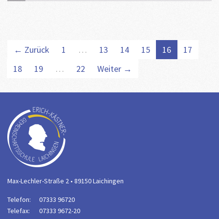
← Zurück
1
…
13
14
15
16
17
18
19
…
22
Weiter →
Max-Lechler-Straße 2 • 89150 Laichingen
Telefon:
07333 96720
Telefax:
07333 9672-20