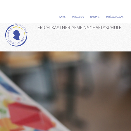
KONTAKT
/
SCHULLEITUNG
/
SEKRETARIAT
/
SCHÜLERANMELDUNG
/
ERICH-KÄSTNER-GEMEINSCHAFTSSCHULE