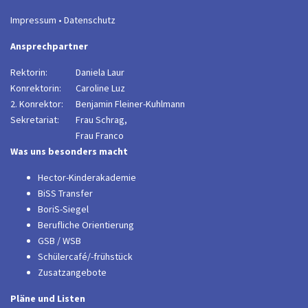
Impressum
•
Datenschutz
Ansprechpartner
Rektorin:
Daniela Laur
Konrektorin:
Caroline Luz
2. Konrektor:
B
enjamin Fleiner-Kuhlmann
Sekretariat:
Frau Schrag,
Frau Franco
Was uns besonders macht
Hector-Kinderakademie
BiSS Transfer
BoriS-Siegel
Berufliche Orientierung
GSB / WSB
Schülercafé/-frühstück
Zusatzangebote
Pläne und Listen