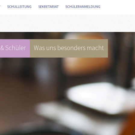
T
/
SCHULLEITUNG
/
SEKRETARIAT
/
SCHÜLERANMELDUNG
/
 & Schüler
Was uns besonders macht