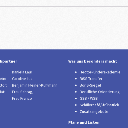
hpartner
Was uns besonders macht
:
Daniela Laur
Hector-Kinderakademie
rin:
Caroline Luz
BiSS Transfer
tor:
B
enjamin Fleiner-Kuhlmann
BoriS-Siegel
at:
Frau Schrag,
Berufliche Orientierung
Frau Franco
GSB / WSB
Schülercafé/-frühstück
Zusatzangebote
Pläne und Listen