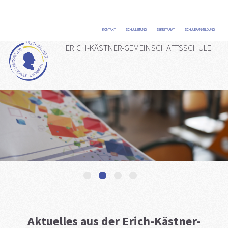
KONTAKT
/
SCHULLEITUNG
/
SEKRETARIAT
/
SCHÜLERANMELDUNG
/
ERICH-KÄSTNER-GEMEINSCHAFTSSCHULE
1
2
3
4
Aktuelles aus der Erich-Kästner-