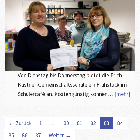
Von Dienstag bis Donnerstag bietet die Erich-
Kästner-Gemeinschaftsschule ein Frühstück im
Schülercafé an. Kostengünstig können…
[mehr]
← Zurück
1
…
80
81
82
83
84
85
86
87
Weiter →