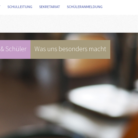
T
/
SCHULLEITUNG
/
SEKRETARIAT
/
SCHÜLERANMELDUNG
/
 & Schüler
Was uns besonders macht