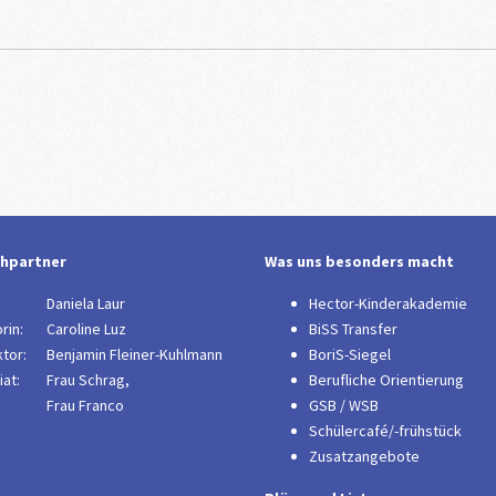
hpartner
Was uns besonders macht
:
Daniela Laur
Hector-Kinderakademie
rin:
Caroline Luz
BiSS Transfer
tor:
B
enjamin Fleiner-Kuhlmann
BoriS-Siegel
at:
Frau Schrag,
Berufliche Orientierung
Frau Franco
GSB / WSB
Schülercafé/-frühstück
Zusatzangebote