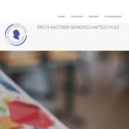
KONTAKT
/
SCHULLEITUNG
/
SEKRETARIAT
/
SCHÜLERANMELDUNG
/
ERICH-KÄSTNER-GEMEINSCHAFTSSCHULE