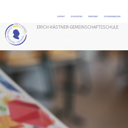
KONTAKT
/
SCHULLEITUNG
/
SEKRETARIAT
/
SCHÜLERANMELDUNG
/
ERICH-KÄSTNER-GEMEINSCHAFTSSCHULE