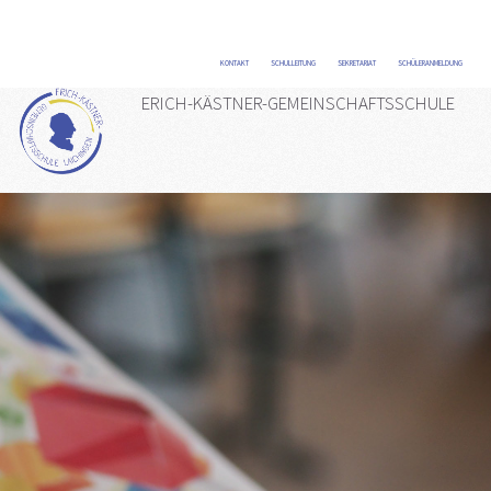
KONTAKT
/
SCHULLEITUNG
/
SEKRETARIAT
/
SCHÜLERANMELDUNG
/
ERICH-KÄSTNER-GEMEINSCHAFTSSCHULE