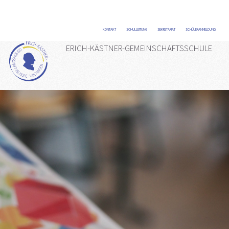
KONTAKT
/
SCHULLEITUNG
/
SEKRETARIAT
/
SCHÜLERANMELDUNG
/
ERICH-KÄSTNER-GEMEINSCHAFTSSCHULE