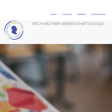
KONTAKT
/
SCHULLEITUNG
/
SEKRETARIAT
/
SCHÜLERANMELDUNG
/
ERICH-KÄSTNER-GEMEINSCHAFTSSCHULE