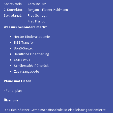
Konrektorin:
Caroline Luz
2. Konrektor:
B
enjamin Fleiner-Kuhlmann
Sekretariat:
Frau Schrag,
Frau Franco
Was uns besonders macht
Hector-Kinderakademie
BiSS Transfer
BoriS-Siegel
Berufliche Orientierung
GSB / WSB
Schülercafé/-frühstück
Zusatzangebote
Pläne und Listen
• Ferienplan
Über uns
Die Erich-Kästner-Gemeinschaftsschule ist eine leistungsorientierte